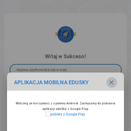
Witaj w Sukceso!
Nazwa użytkownika lub e-mail
APLIKACJA MOBILNA EDUSKY
Hasło
Widzimy, że korzystasz z systemu Android. Zachęcamy do pobrania
ZALOGUJ SIĘ
aplikacji eduSky z Google Play.
DOŁĄCZ DO NAS!