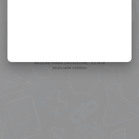
ODZYSKAJ HASŁO
POMOC W LOGOWANIU
COPYRIGHT 2026
EXENTIS SP. Z O.O.
WSZELKIE PRAWA ZASTRZEŻONE - V.3.74.98
REGULAMIN SERWISU